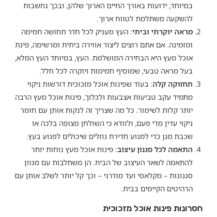
במיוחד, ידועות באורך החיים הארוך שלהן, ובכך נחשבות
להשקעה משתלמת לטווח ארוך.
מראה יוקרתי וביתי
: העץ מעניק לכל חדר תחושה חמימה
ומזמינה. אם אתם רוצים ליצור אווירה ביתית ומרשימה, פינת
אוכל מעץ היא הבחירה המושלמת. העץ, במיוחד העץ המלא,
בעל מראה טבעי, שמוסיף חמימות ויוקרה לכל חלל.
תחזוקה קלה
: בעוד שפינות אוכל מזכוכית דורשות ניקוי
מתמיד עקב טביעות אצבעות ולכלוך, פינות אוכל מעץ הרבה
יותר קלות לשימור. כל מה שצריך זה לנקות אותן עם חומר
ניקוי עדין מדי פעם, ולוודא כי השולחן מצופה בלכה או
שכבת מגן כדי למנוע חדירת נוזלים שיכולים לפגוע בעץ.
התאמה לכל סגנון עיצוב
: פינות אוכל מעץ נוחות יותר
להתאמה לשאר העיצוב של הבית. הן משתלבות עם מגוון
סגנונות – מקלאסי ועד מודרני – וכך קל יותר לשלב אותן עם
הרהיטים הקיימים בבית.
חסרונות פינות אוכל מזכוכית