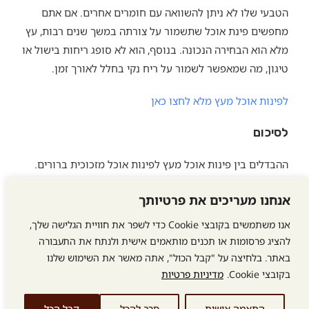
הטבעי שלו לא ניתן להשוואה עם חומרים אחרים. אם אתם
מחפשים פינת אוכל שתשמור על צורתה במשך שנים רבות, עץ
מלא הוא הבחירה הנכונה. בנוסף, הוא לא סופג ריחות בישול או
טיגון, מה שמאפשר לשמור על ריח נקי בחלל לאורך זמן.
לפינות אוכל מעץ מלא לחצו כאן
לסיכום
ההבדלים בין פינות אוכל מעץ לפינות אוכל מזכוכית ברורים.
פינות אוכל מעץ מציעות עמידות גבוהה, תחזוקה קלה, מראה
אנחנו מעריכים את פרטיותך
חמים ויוקרתי, והתאמה לכל סגנון עיצובי. פינות אוכל מזכוכית,
מצד שני, עלולות להיות שבירות, דורשות תחזוקה מתמדת
אנו משתמשים בקובצי Cookie כדי לשפר את חוויית הגלישה שלך,
ונוטות להיראות מוכתמות בקלות. אם אתם רוצים פינת אוכל
להציג פרסומות או תכנים מותאמים אישית ולנתח את התעבורה
שתשמור על מראה טוב לאורך זמן, עץ הוא הבחירה המומלצת.
באתר. בלחיצה על "קבל הכול", אתה מאשר את השימוש שלנו
בקובצי Cookie.
מדיניות פרטיות
התאמה אישית
סרב להכל
קבל הכל