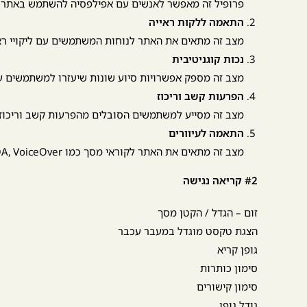
פרופיל זה מאפשר לאנשים עם אפילפסיה להשתמש באתר בב
התאמה ללקות ראייה
מצב זה מתאים את האתר לנוחות המשתמשים עם ליקויי ראיי
נכות קוגניטיבית
מצב זה מספק אפשרויות סיוע שונות שיעזרו למשתמשים עם 
הפרעות קשב וריכוז
מצב זה מסייע למשתמשים הסובלים מהפרעות קשב וריכוז
התאמה לעיוורים
‫‫‫מצב זה מתאים את האתר לקוראי מסך כמו JAWS, NVDA, VoiceOver ו- TalkBack. קורא מסך הוא תוכנה למשתמשים עיוורים המותקנת על המחשב או על הנייד.
#2 קריאה נגישה
זום – הגדל / הקטן מסך
הצגת טקסט מוגדל במעבר עכבר
גופן קריא
סימון כותרות
סימון קישורים
גודל גופן