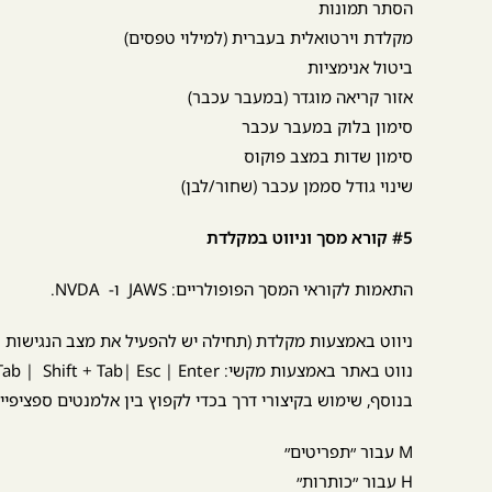
הסתר תמונות
מקלדת וירטואלית בעברית (למילוי טפסים)
ביטול אנימציות
אזור קריאה מוגדר (במעבר עכבר)
סימון בלוק במעבר עכבר
סימון שדות במצב פוקוס
שינוי גודל סממן עכבר (שחור/לבן)
#5 קורא מסך וניווט במקלדת
התאמות לקוראי המסך הפופולריים: JAWS ו- NVDA.
ניווט באמצעות מקלדת (תחילה יש להפעיל את מצב הנגישות באמצעות ניווט באמצעו
נווט באתר באמצעות מקשי: Tab | Shift + Tab| Esc | Enter
בנוסף, שימוש בקיצורי דרך בכדי לקפוץ בין אלמנטים ספציפיי
M עבור ״תפריטים״
H עבור ״כותרות״