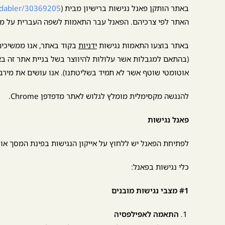
באתר הותקן פאנל נגישות ברישיון מבית merkulove (
eadabler/30369205
האתר לפי צרכיהם. הפאנל עבר התאמות לשפה העברית על מנ
באתר בוצעו התאמות נגישות
ידניות
בקוד באתר, אנו ממשיכי
(בהתאם למגבלות אשר עלולות להיווצר בשל בניית אתר זה ב
אוטומטי שוטף אשר לא תמיד בשליטתנו). אנו עושים את מירב 
להנגשה מקסימלית מומלץ לגלוש לאתר מדפדפן Chrome.
פאנל נגישות
לפתיחת הפאנל יש ללחוץ על אייקון הנגישות בפינת המסך או באמצע
כלי נגישות בפאנל:
#1 מצבי נגישות מובנים
התאמה לאפילפסיה