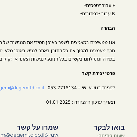
F עבור ״טפסים״
B עבור ״כפתורים״
הבהרה
אנו ממשיכים במאמצים לשפר באופן תמידי את הנגישות של ה
חרף מאמצינו להפוך את כל התוכן באתר לנגיש באופן מלא, י
במידה ונתקלתם בקשיים בכל הנוגע לנגישות האתר או זקוקים 
פרטי יצירת קשר
לפניות בנושא: שי – 053-7718134
gem@degemltd.co.il
תאריך עדכון ההצהרה : 01.01.2025
בואו לבקר
שמרו על קשר
אימייל: degem@degemltd.co.il
שעות פתיחה: